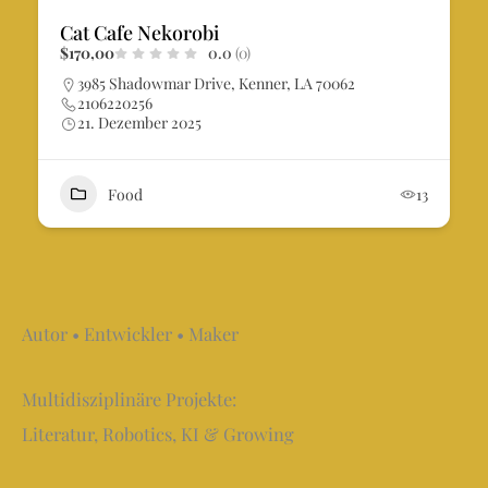
Cat Cafe Nekorobi
$170,00
0.0
(0)
3985 Shadowmar Drive, Kenner, LA 70062
2106220256
21. Dezember 2025
Food
13
Autor • Entwickler • Maker
Multidisziplinäre Projekte:
Literatur, Robotics, KI & Growing