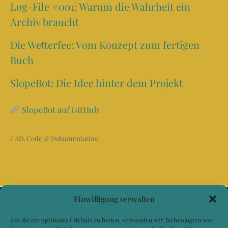
Log-File #001: Warum die Wahrheit ein
Archiv braucht
Die Wetterfee: Vom Konzept zum fertigen
Buch
SlopeBot: Die Idee hinter dem Projekt
SlopeBot auf GitHub
CAD, Code & Dokumentation
Einwilligung verwalten
Um dir ein optimales Erlebnis zu bieten, verwenden wir Technologien wie
Impressum