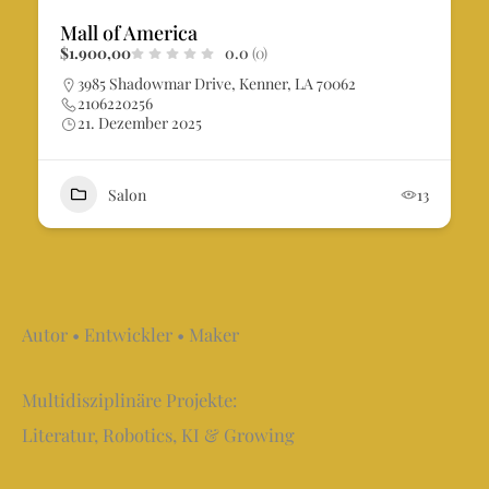
Mall of America
$1.900,00
0.0
(0)
3985 Shadowmar Drive, Kenner, LA 70062
2106220256
21. Dezember 2025
Salon
13
Autor • Entwickler • Maker
Multidisziplinäre Projekte:
Literatur, Robotics, KI & Growing