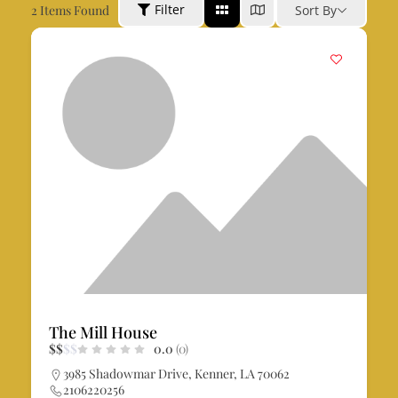
Filter
2
Items Found
Sort By
The Mill House
$
$
$
$
0.0
(0)
3985 Shadowmar Drive, Kenner, LA 70062
2106220256