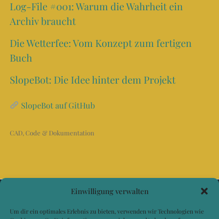
Log-File #001: Warum die Wahrheit ein
Archiv braucht
Die Wetterfee: Vom Konzept zum fertigen
Buch
SlopeBot: Die Idee hinter dem Projekt
SlopeBot auf GitHub
CAD, Code & Dokumentation
Einwilligung verwalten
Um dir ein optimales Erlebnis zu bieten, verwenden wir Technologien wie
Impressum